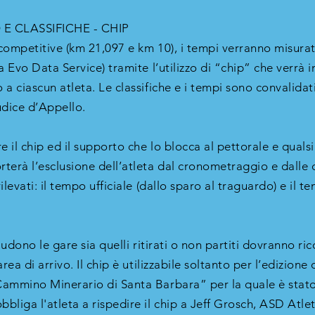
 CLASSIFICHE - CHIP
ompetitive (km 21,097 e km 10), i tempi verranno misurati 
a Evo Data Service) tramite l’utilizzo di “chip” che verrà in
a ciascun atleta. Le classifiche e i tempi sono convalidat
dice d’Appello.
il chip ed il supporto che lo blocca al pettorale e qualsi
erà l’esclusione dell’atleta dal cronometraggio e dalle cla
ilevati: il tempo ufficiale (dallo sparo al traguardo) e il 
ludono le gare sia quelli ritirati o non partiti dovranno ri
rea di arrivo. Il chip è utilizzabile soltanto per l’edizion
Cammino Minerario di Santa Barbara” per la quale è sta
liga l'atleta a rispedire il chip a Jeff Grosch, ASD Atlet