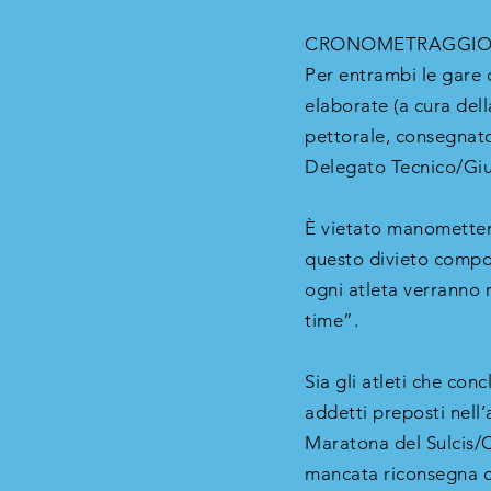
CRONOMETRAGGIO E
Per entrambi le gare c
elaborate (a cura dell
pettorale, consegnato 
Delegato Tecnico/Giu
È vietato manomettere 
questo divieto comport
ogni atleta verranno r
time”.
Sia gli atleti che conc
addetti preposti nell’a
Maratona del Sulcis/
mancata riconsegna obb