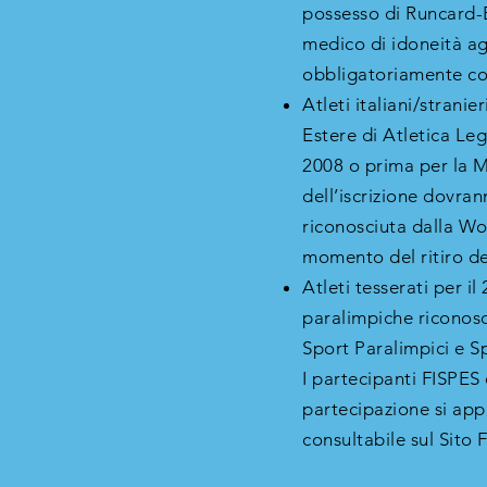
possesso di Runcard-E
medico di idoneità ago
obbligatoriamente con
Atleti italiani/stranie
Estere di Atletica Le
2008 o prima per la M
dell’iscrizione dovran
riconosciuta dalla Wor
momento del ritiro de
Atleti tesserati per i
paralimpiche riconosc
Sport Paralimpici e Sp
I partecipanti FISPES
partecipazione si app
consultabile sul Sito F