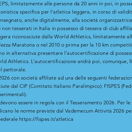
PS, limitatamente alle persone da 20 anni in poi, in posse
nistica specifica per l’atletica leggera, in corso di valid
segnato, anche digitalmente, alla società organizzatrice
ri non tesserati in Italia in possesso di tessera di club affil
ggera riconosciute dalla World Athletics, limitatamente al
ezza Maratona o nel 2010 o prima per la 10 km competitiv
no in alternativa presentare l’autocertificazione di posses
ld Athletics. L’autocertificazione andrà poi, comunque, fi
l pettorale.
l 2026 con società affiliate ad una delle seguenti federazio
iute dal CIP (Comitato Italiano Paralimpico): FISPES (Fed
erimentali).
 devono essere in regola con il Tesseramento 2026. Per le
licano le norme previste dal Vademecum Attività 2026 per
ederale https://fispes.it/atletica