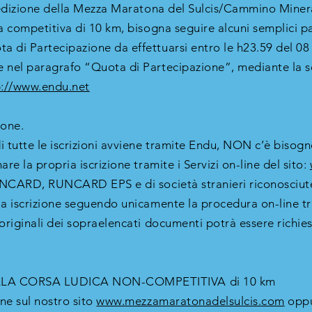
^ edizione della Mezza Maratona del Sulcis/Cammino Miner
a competitiva di 10 km, bisogna seguire alcuni semplici pa
 di Partecipazione da effettuarsi entro le h23.59 del 08 
e nel paragrafo “Quota di Partecipazione”, mediante la 
p://www.endu.net
ione.
 tutte le iscrizioni avviene tramite Endu, NON c’è bisogno p
are la propria iscrizione tramite i Servizi on-line del sito:
 RUNCARD, RUNCARD EPS e di società stranieri riconosciu
ia iscrizione seguendo unicamente la procedura on-line tr
originali dei sopraelencati documenti potrà essere richiesta
LLA CORSA LUDICA NON-COMPETITIVA di 10 km
one sul nostro sito
www.mezzamaratonadelsulcis.com
oppur