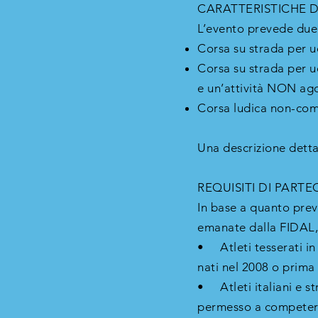
CARATTERISTICHE 
L’evento prevede due
Corsa su strada per u
Corsa su strada per u
e un’attività NON ago
Corsa ludica non-comp
Una descrizione detta
REQUISITI DI PARTEC
In base a quanto prev
emanate dalla FIDAL,
• Atleti tesserati in 
nati nel 2008 o prima
• Atleti italiani e s
permesso a competere)