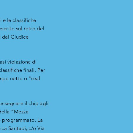
e le classifiche
serito sul retro del
i dal Giudice
asi violazione di
ssifiche finali. Per
tempo netto o “real
consegnare il chip agli
e della “Mezza
to programmato. La
ica Santadi, c/o Via