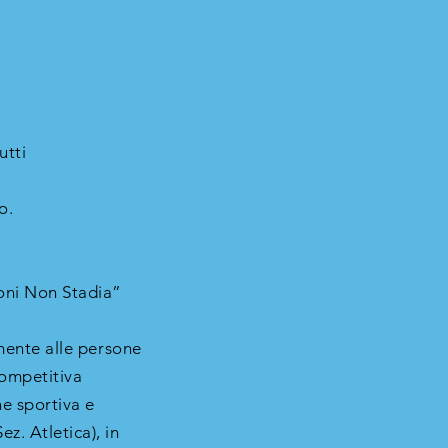
utti
o.
ioni Non Stadia”
amente alle persone
competitiva
ne sportiva e
z. Atletica), in